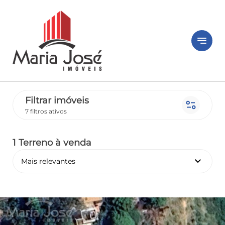
notes
Filtrar imóveis
page_info
7 filtros ativos
1 Terreno
à venda
keyboard_arrow_down
Mais relevantes