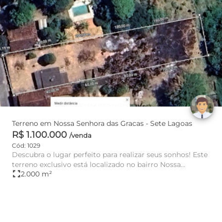
Terreno em Nossa Senhora das Gracas - Sete Lagoas
R$ 1.100.000
/venda
Cód: 1029
Descubra o lugar perfeito para realizar seus sonhos! Este
terreno exclusivo está localizado no bairro Nossa
fullscreen
2.000 m²
Senhora das...